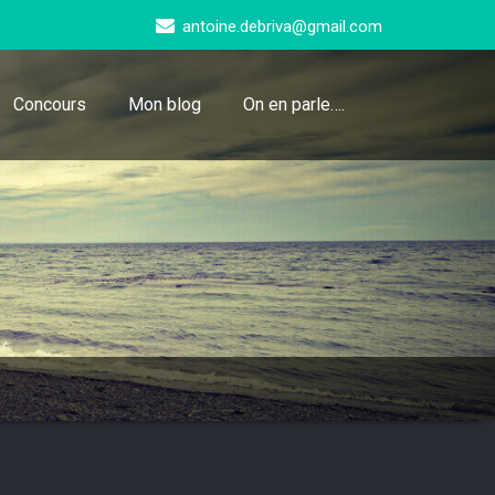
antoine.debriva@gmail.com
Concours
Mon blog
On en parle….