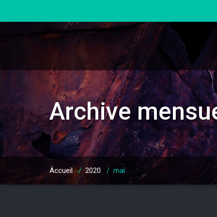
Skip
to
content
Archive mensue
Accueil
/
2020
/
mai